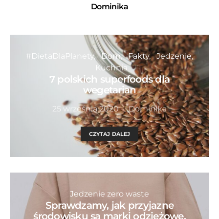
Dominika
#DietaDlaPlanety
Dom
Fakty
Jedzenie
Kuchnia
7 polskich superfoods dla
wegetarian
25 września 2020
Dominika
CZYTAJ DALEJ
Jedzenie zero waste
Sprawdzamy, jak przyjazne
środowisku są marki odzieżowe,