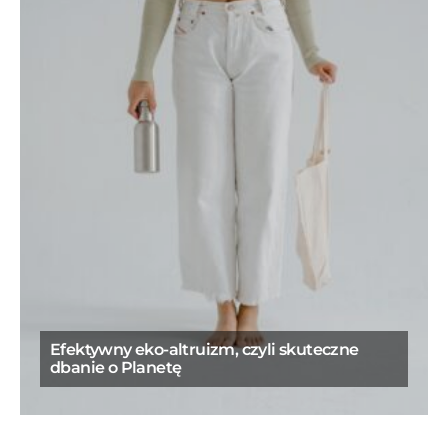
Efektywny eko-altruizm, czyli skuteczne
dbanie o Planetę