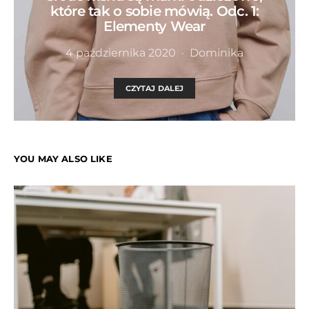
które tak o sobie mówią. Odc. 1:
Elementy Wear
4 października 2020
Dominika
CZYTAJ DALEJ
YOU MAY ALSO LIKE