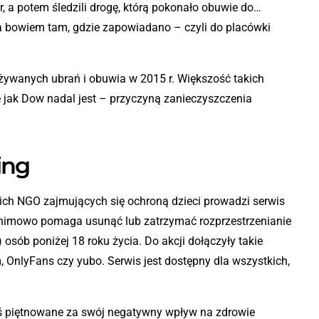
er, a potem śledzili drogę, którą pokonało obuwie do…
iła bowiem tam, gdzie zapowiadano – czyli do placówki
żywanych ubrań i obuwia w 2015 r. Większość takich
e jak Dow nadal jest – przyczyną zanieczyszczenia
ing
ch NGO zajmujących się ochroną dzieci prowadzi serwis
nonimowo pomaga usunąć lub zatrzymać rozprzestrzenianie
) osób poniżej 18 roku życia. Do akcji dołączyły takie
, OnlyFans czy yubo. Serwis jest dostępny dla wszystkich,
ś piętnowane za swój negatywny wpływ na zdrowie