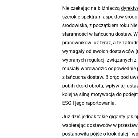
Nie czekając na bliźniaczą
dyrekty
szerokie spektrum aspektów środo
środowiska, z początkiem roku N
staranności w łańcuchu dostaw
.
Wy
pracowników już teraz, a te zatru
wymagały od swoich dostawców (np
wybranych regulacji związanych z 
musiały wprowadzić odpowiednie po
z łańcucha dostaw. Biorąc pod uwa
pobił rekord obrotu, wpływ tej ust
kolejną silną motywacją do podej
ESG i jego raportowania.
Już dziś jednak takie giganty jak n
wspierając dostawców w przestawie
postanowiła pójść o krok dalej i 