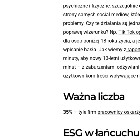
psychiczne i fizyczne, szczególnie d
strony samych social mediów, któ
problemy. Czy te działania są jed
poprawę wizerunku? Np.
Tik Tok o
dla osób poniżej 18 roku życia, a 
wpisanie hasła. Jak wiemy z
rapor
minuty, aby nowy 13-letni użytkown
minut – z zaburzeniami odżywiani
użytkownikom treści wpływające na
Ważna liczba
35%
– tyle firm
pracownicy oskarży
ESG w łańcuchu