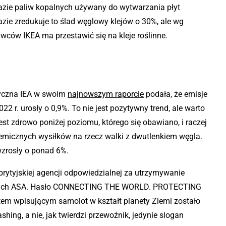
azie paliw kopalnych używany do wytwarzania płyt
zie zredukuje to ślad węglowy klejów o 30%, ale wg
wców IKEA ma przestawić się na kleje roślinne.
yczna IEA w swoim
najnowszym raporcie
podała, że emisje
022 r. urosły o 0,9%. To nie jest pozytywny trend, ale warto
st zdrowo poniżej poziomu, którego się obawiano, i raczej
micznych wysiłków na rzecz walki z dwutlenkiem węgla.
wzrosły o ponad 6%.
brytyjskiej agencji odpowiedzialnej za utrzymywanie
mach ASA. Hasło CONNECTING THE WORLD. PROTECTING
m wpisującym samolot w kształt planety Ziemi zostało
hing, a nie, jak twierdzi przewoźnik, jedynie slogan