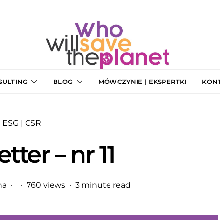
SULTING
BLOG
MÓWCZYNIE | EKSPERTKI
KON
ESG | CSR
tter – nr 11
na
760 views
3 minute read