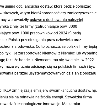
wę unijną dot. łańcucha dostaw
,
która będzie poruszać
wiskowych, w tym bioróżnorodność czy zanieczyszczenie
iemcy wprowadziły
ustawę o dochowaniu należytej
nika z niej, że firmy (zatrudniające pow. 3000
dniające pow. 1000 pracowników od 2024 r.) będą
. z Polski) przestrzegania praw człowieka oraz
ochroną środowiska. Co to oznacza, że polskie firmy będą
lityki i je zaraportować klientowi z Niemiec lub wypadną
gę fakt, że handel z Niemcami ma się świetnie i w 2022
awy może wyraźnie odcisnąć się na polskich firmach i być
mowania bardziej usystematyzowanych działań z obszaru
p.
IKEA zmniejszają emisje w swoim łańcuchu dostaw
,
np.
niu się na odnawialne źródła energii. Szwedzka firma
wprowadzić technologiczne innowacje. Ma zamiar