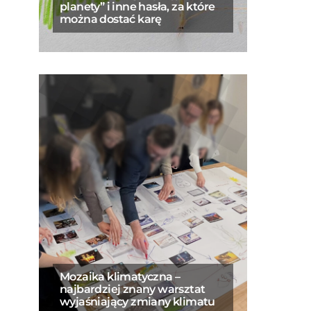
planety” i inne hasła, za które
można dostać karę
Mozaika klimatyczna –
najbardziej znany warsztat
wyjaśniający zmiany klimatu