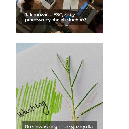
Jak mówić o ESG, żeby
pracownicy chcieli słuchać?
Greenwashing – “przyjazny dla