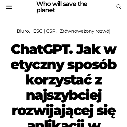
Who will save the
planet
Biuro
ESG | CSR
Zrównoważony rozwój
ChatGPT. Jak w
etyczny sposób
korzystać z
najszybciej
rozwijającej się
aplikacji w