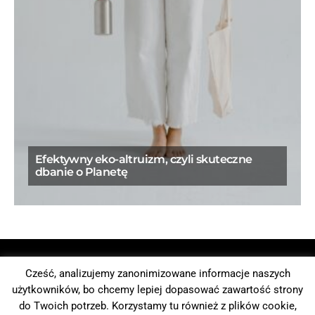
Efektywny eko-altruizm, czyli skuteczne
dbanie o Planetę
Cześć, analizujemy zanonimizowane informacje naszych
Who will save the planet
użytkowników, bo chcemy lepiej dopasować zawartość strony
do Twoich potrzeb. Korzystamy tu również z plików cookie,
CONSULTING
BLOG
MÓWCZYNIE | EKSPERTKI