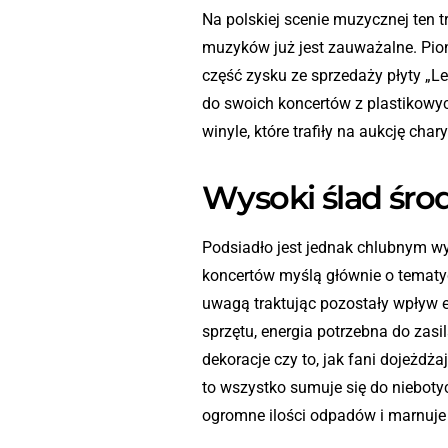
Na polskiej scenie muzycznej ten t
muzyków już jest zauważalne. Pion
część zysku ze sprzedaży płyty „L
do swoich koncertów z plastikowych
winyle, które trafiły na aukcję char
Wysoki ślad śr
Podsiadło jest jednak chlubnym wy
koncertów myślą głównie o tematyc
uwagą traktując pozostały wpływ e
sprzętu, energia potrzebna do zasil
dekoracje czy to, jak fani dojeżdża
to wszystko sumuje się do niebot
ogromne ilości odpadów i marnuje 