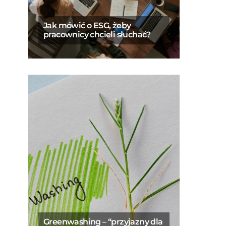
Jak mówić o ESG, żeby
pracownicy chcieli słuchać?
Greenwashing – “przyjazny dla