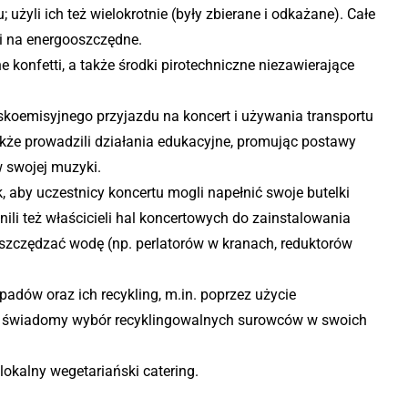
użyli ich też wielokrotnie (były zbierane i odkażane). Całe
li na energooszczędne.
 konfetti, a także środki pirotechniczne niezawierające
skoemisyjnego przyjazdu na koncert i używania transportu
akże prowadzili działania edukacyjne, promując postawy
 swojej muzyki.
k, aby uczestnicy koncertu mogli napełnić swoje butelki
ili też właścicieli hal koncertowych do zainstalowania
oszczędzać wodę (np. perlatorów w kranach, reduktorów
padów oraz ich recykling, m.in. poprzez użycie
 świadomy wybór recyklingowalnych surowców w swoich
 lokalny wegetariański catering.