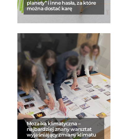
planety” i inne hasła, za które
można dostać karę
Mozaika klimatyczna –
najbardziej znany warsztat
wyjaśniający zmiany klimatu