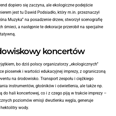
rend dopiero się zaczyna, ale ekologiczne podejście
ierem jest tu Dawid Podsiadło, który m.in. przeznaczył
eśna Muzyka” na posadzenie drzew, stworzył scenografię
 śmieci, a następnie te dekoracje przerobił na specjalne
ytatywną.
odowiskowy koncertów
jątkiem, bo dziś polscy organizatorzy „ekologicznych”
e piosenek i wartości edukacyjnej imprezy, z ograniczoną
ventu na środowisko. Transport zespołu i ciężkiego
ania instrumentów, głośników i oświetlenia, ale także np.
ją do hali koncertowej, co i z czego piją w trakcie imprezy –
ycznych poziomów emisji dwutlenku węgla, generuje
hektolitry wody.