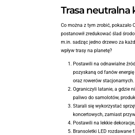
Trasa neutralna 
Co można z tym zrobić, pokazało C
postanowił zredukować ślad środo
m.in. sadząc jedno drzewo za każd
wpływ trasy na planetę?
Postawili na odnawialne źród
pozyskaną od fanów energię
oraz rowerów stacjonarnych
Ograniczyli latanie, a gdzie n
paliwo do samolotów, produ
Starali się wykorzystać sprz
koncertowych, zamiast przyw
Postawili na lekkie dekoracje
Bransoletki LED rozdawane f