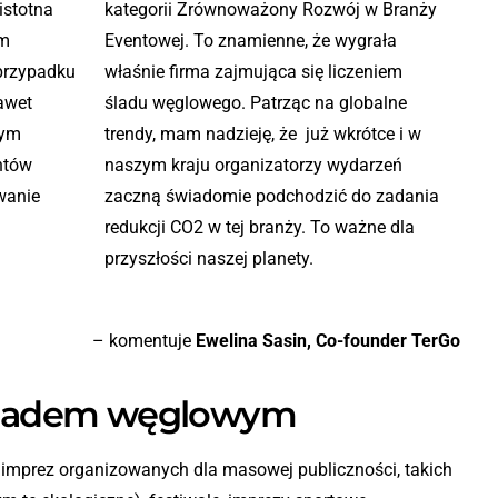
istotna
kategorii Zrównoważony Rozwój w Branży
ym
Eventowej. To znamienne, że wygrała
przypadku
właśnie firma zajmująca się liczeniem
nawet
śladu węglowego. Patrząc na globalne
tym
trendy, mam nadzieję, że już wkrótce i w
ntów
naszym kraju organizatorzy wydarzeń
wanie
zaczną świadomie podchodzić do zadania
redukcji CO2 w tej branży. To ważne dla
przyszłości naszej planety.
– komentuje
Ewelina Sasin, Co-founder TerGo
 śladem węglowym
ć imprez organizowanych dla masowej publiczności, takich