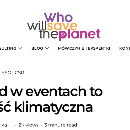
SULTING
BLOG
MÓWCZYNIE | EKSPERTKI
KON
ESG | CSR
d w eventach to
ść klimatyczna
ika
2K views
3 minute read