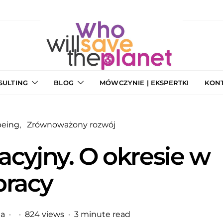
SULTING
BLOG
MÓWCZYNIE | EKSPERTKI
KON
being
Zrównoważony rozwój
cyjny. O okresie w
pracy
a
824 views
3 minute read