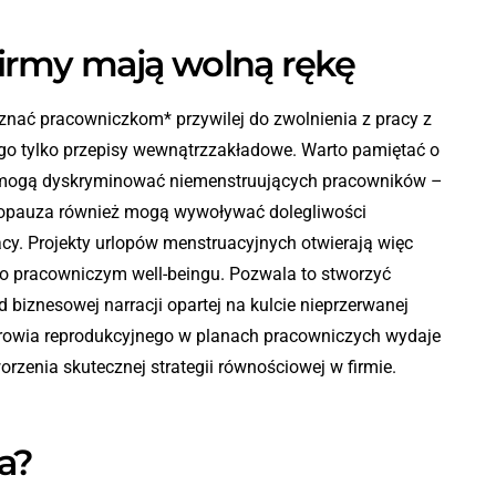
firmy mają wolną rękę
ać pracowniczkom* przywilej do zwolnienia z pracy z
 go tylko przepisy wewnątrzzakładowe. Warto pamiętać o
ie mogą dyskryminować niemenstruujących pracowników –
opauza również mogą wywoływać dolegliwości
cy. Projekty urlopów menstruacyjnych otwierają więc
 o pracowniczym well-beingu. Pozwala to stworzyć
d biznesowej narracji opartej na kulcie nieprzerwanej
rowia reprodukcyjnego w planach pracowniczych wydaje
rzenia skutecznej strategii równościowej w firmie.
a?