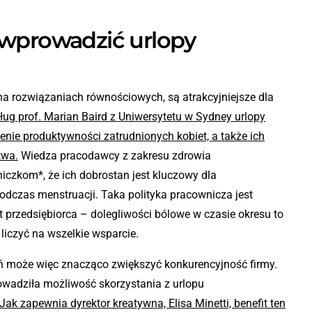
 wprowadzić urlopy
t na rozwiązaniach równościowych, są atrakcyjniejsze dla
ug prof. Marian Baird z Uniwersytetu w Sydney urlopy
ie produktywności zatrudnionych kobiet, a także ich
twa.
Wiedza pracodawcy z zakresu zdrowia
czkom*, że ich dobrostan jest kluczowy dla
podczas menstruacji. Taka polityka pracownicza jest
 przedsiębiorca – dolegliwości bólowe w czasie okresu to
liczyć na wszelkie wsparcie.
 może więc znacząco zwiększyć konkurencyjność firmy.
owadziła możliwość skorzystania z urlopu
Jak zapewnia dyrektor kreatywna, Elisa Minetti, benefit ten