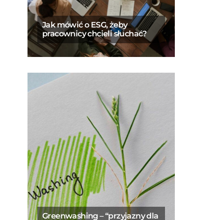
Jak mówić o ESG, żeby
pracownicy chcieli słuchać?
Greenwashing – “przyjazny dla