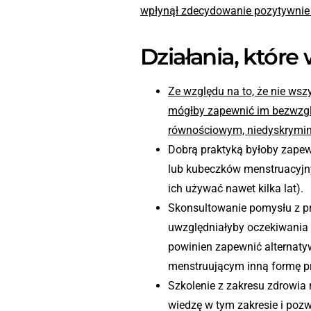
wpłynął zdecydowanie pozytywnie 
Działania, które
Ze względu na to, że nie ws
mógłby zapewnić im bezwzgl
równościowym, niedyskrymin
Dobrą praktyką byłoby zape
lub kubeczków menstruacyjny
ich używać nawet kilka lat).
Skonsultowanie pomysłu z p
uwzględniałyby oczekiwania 
powinien zapewnić alternaty
menstruującym inną formę pr
Szkolenie z zakresu zdrowia
wiedzę w tym zakresie i poz