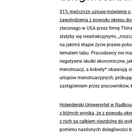
51% mężczyzn uznaje mówienie o m
zawstydzenia z powodu okresu do
zleconego w USA przez firmę Thinx.
stałyby się nieatrakcyjnymi, „ros
na jakimś etapie życie prawie poło
tematem tabu. Pracodawcy nie maj
negatywne skutki ekonomiczne, ja
menstruacji, a kobiety* obawiają si
urlopów menstruacyjnych, próbując
zastąpieniem przez pracowników, k
Holenderski Uniwersytet w Radbou
z których wynika, że z powodu okr
z nich są całkiem niezdolne do w
pomimo nasilonych dolegliwości b