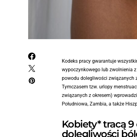
Kodeks pracy gwarantuje wszystk
wypoczynkowego lub zwolnienia z p
powodu dolegliwości związanych z
Tymczasem tzw. urlopy menstruacy
związanych z okresem) wprowadziło
Południowa, Zambia, a także Hiszp
Kobiety* tracą 
dolegliwości bó