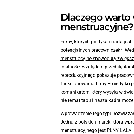
Dlaczego warto
menstruacyjne?
Firmy, których polityka oparta jes
potencjalnych pracowniczek*.
Wedł
menstruacyjne spowodują zwiększen
lojalności względem przedsiębiors
reprodukcyjnego pokazuje pracowni
funkcjonowania firmy – nie tylko 
komunikatem, który wysyła w świat
nie temat tabu i nasza kadra może 
Wprowadzenie tego typu rozwiązań
Jedną z polskich marek, która wpr
menstruacyjnego jest PLNY LALA.