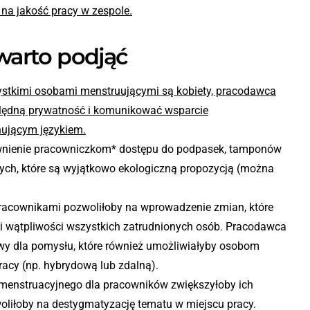
na jakość pracy w zespole.
 warto podjąć
zystkimi osobami menstruującymi są kobiety, pracodawca
ędną prywatność i komunikować wsparcie
ującym językiem.
wnienie pracowniczkom* dostępu do podpasek, tamponów
ch, które są wyjątkowo ekologiczną propozycją (można
racownikami pozwoliłoby na wprowadzenie zmian, które
i wątpliwości wszystkich zatrudnionych osób. Pracodawca
wy dla pomysłu, które również umożliwiałyby osobom
acy (np. hybrydową lub zdalną).
 menstruacyjnego dla pracowników zwiększyłoby ich
woliłoby na destygmatyzację tematu w miejscu pracy.