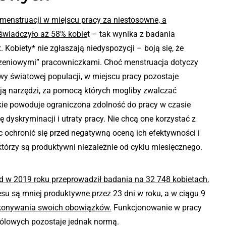
enstruacji w miejscu pracy za niestosowne, a
świadczyło aż 58% kobie
t
– tak wynika z badania
 Kobiety* nie zgłaszają niedyspozycji – boją się, że
zczeniowymi” pracowniczkami. Choć menstruacja dotyczy
wy światowej populacji, w miejscu pracy pozostaje
ą narzędzi, za pomocą których mogliby zwalczać
kie powoduje ograniczona zdolność do pracy w czasie
ę dyskryminacji i utraty pracy. Nie chcą one korzystać z
 ochronić się przed negatywną oceną ich efektywności i
tórzy są produktywni niezależnie od cyklu miesięcznego.
d w 2019 roku przeprowadził badania na 32 748 kobietach,
esu są mniej produktywne przez 23 dni w roku, a w ciągu 9
ykonywania swoich obowiązków.
Funkcjonowanie w pracy
ólowych pozostaje jednak normą.