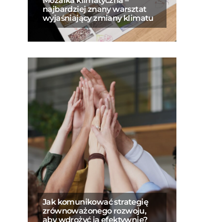
Mozaika klimatyczna –
najbardziej znany warsztat
wyjaśniający zmiany klimatu
Jak komunikować strategię
zrównoważonego rozwoju,
aby wdrożyć ją efektywnie?