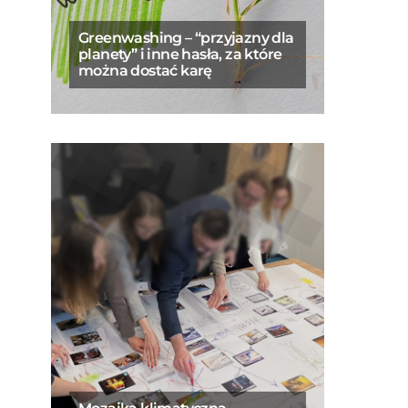
Greenwashing – “przyjazny dla
planety” i inne hasła, za które
można dostać karę