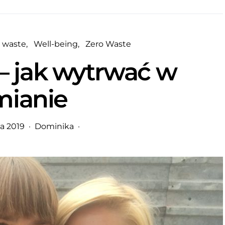
o waste
Well-being
Zero Waste
– jak wytrwać w
mianie
ia 2019
Dominika