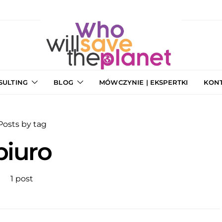
SULTING
BLOG
MÓWCZYNIE | EKSPERTKI
KON
Posts by tag
biuro
1 post