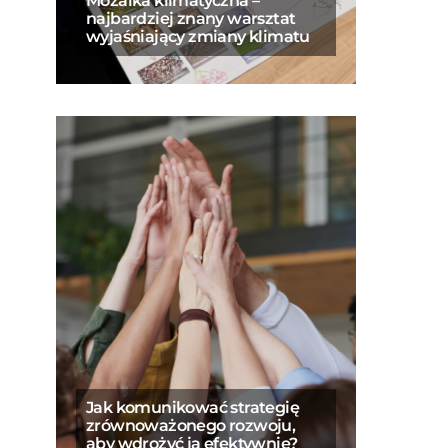
Mozaika klimatyczna –
najbardziej znany warsztat
wyjaśniający zmiany klimatu
Jak komunikować strategię
zrównoważonego rozwoju,
aby wdrożyć ją efektywnie?