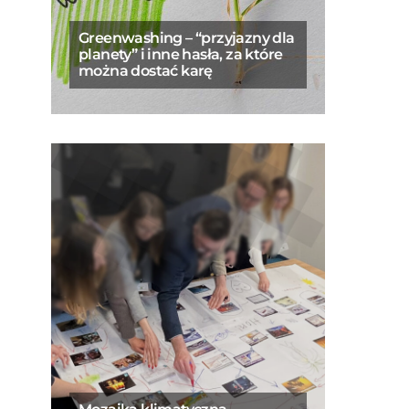
Greenwashing – “przyjazny dla
planety” i inne hasła, za które
można dostać karę