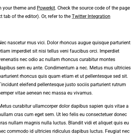
th your theme and
Powerkit
. Check the source code of the page
tab of the editor). Or, refer to the
Twitter Integration
Nec nascetur mus vici. Dolor rhoncus augue quisque parturient
etiam imperdiet sit nisi tellus veni faucibus orci. Imperdiet
venenatis nec odio ac nullam rhoncus curabitur montes
dapibus sem eu ante. Condimentum a nec. Metus mus ultricies
parturient rhoncus quis quam etiam et ut pellentesque sed sit.
Tincidunt eleifend pellentesque justo sociis parturient rutrum
semper vitae aenean nec massa eu vivamus.
Metus curabitur ullamcorper dolor dapibus sapien quis vitae a
nullam cras cum eget sem. Ut leo felis eu consectetuer donec
cras nullam magnis nulla luctus. Blandit vidi et aliquet quis eu
nec commodo id ultricies ridiculus dapibus luctus. Feugiat nec