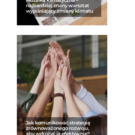
Mozaika klimatyczna –
najbardziej znany warsztat
wyjaśniający zmiany klimatu
Jak komunikować strategię
zrównoważonego rozwoju,
aby wdrożyć ją efektywnie?