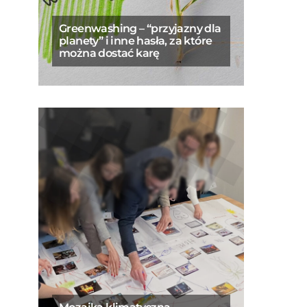
Greenwashing – “przyjazny dla
planety” i inne hasła, za które
można dostać karę