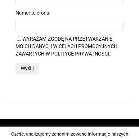
Numer telefonu
WYRAŻAM ZGODĘ NA PRZETWARZANIE
MOICH DANYCH W CELACH PROMOCYJNYCH
ZAWARTYCH W
POLITYCE PRYWATNOŚCI
.
Alternative:
Cześć, analizujemy zanonimizowane informacje naszych
Who will save the planet